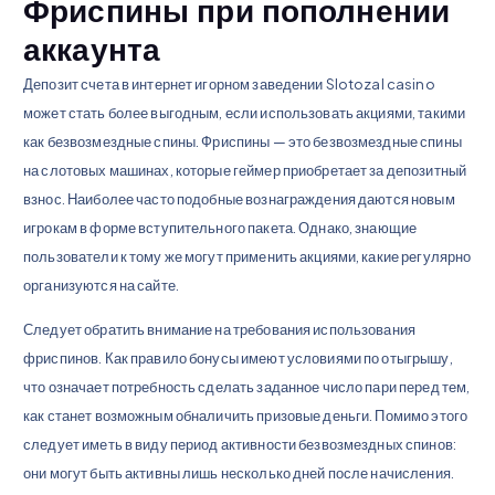
Фриспины при пополнении
аккаунта
Депозит счета в интернет игорном заведении Slotozal casino
может стать более выгодным, если использовать акциями, такими
как безвозмездные спины. Фриспины — это безвозмездные спины
на слотовых машинах, которые геймер приобретает за депозитный
взнос. Наиболее часто подобные вознаграждения даются новым
игрокам в форме вступительного пакета. Однако, знающие
пользователи к тому же могут применить акциями, какие регулярно
организуются на сайте.
Следует обратить внимание на требования использования
фриспинов. Как правило бонусы имеют условиями по отыгрышу,
что означает потребность сделать заданное число пари перед тем,
как станет возможным обналичить призовые деньги. Помимо этого
следует иметь в виду период активности безвозмездных спинов:
они могут быть активны лишь несколько дней после начисления.