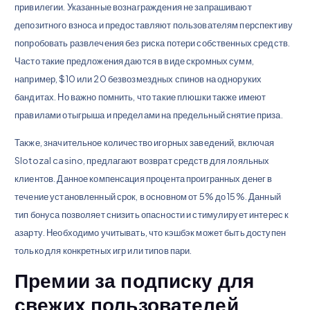
привилегии. Указанные вознаграждения не запрашивают
депозитного взноса и предоставляют пользователям перспективу
попробовать развлечения без риска потери собственных средств.
Часто такие предложения даются в виде скромных сумм,
например, $10 или 20 безвозмездных спинов на одноруких
бандитах. Но важно помнить, что такие плюшки также имеют
правилами отыгрыша и пределами на предельный снятие приза.
Также, значительное количество игорных заведений, включая
Slotozal casino, предлагают возврат средств для лояльных
клиентов. Данное компенсация процента проигранных денег в
течение установленный срок, в основном от 5% до 15%. Данный
тип бонуса позволяет снизить опасности и стимулирует интерес к
азарту. Необходимо учитывать, что кэшбэк может быть доступен
только для конкретных игр или типов пари.
Премии за подписку для
свежих пользователей