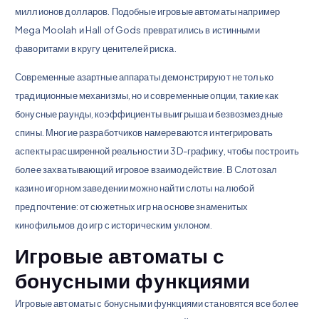
миллионов долларов. Подобные игровые автоматы например
Mega Moolah и Hall of Gods превратились в истинными
фаворитами в кругу ценителей риска.
Современные азартные аппараты демонстрируют не только
традиционные механизмы, но и современные опции, такие как
бонусные раунды, коэффициенты выигрыша и безвозмездные
спины. Многие разработчиков намереваются интегрировать
аспекты расширенной реальности и 3D-графику, чтобы построить
более захватывающий игровое взаимодействие. В Cлотозал
казино игорном заведении можно найти слоты на любой
предпочтение: от сюжетных игр на основе знаменитых
кинофильмов до игр с историческим уклоном.
Игровые автоматы с
бонусными функциями
Игровые автоматы с бонусными функциями становятся все более