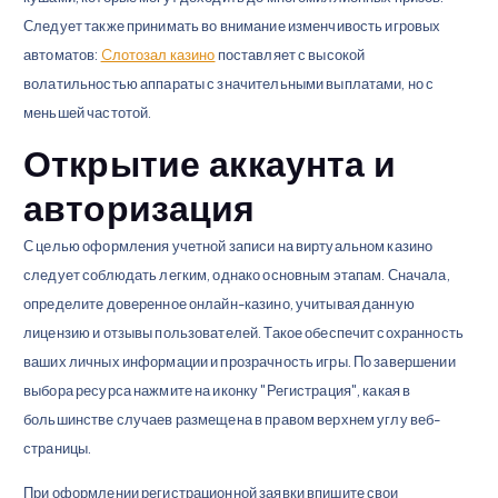
Следует также принимать во внимание изменчивость игровых
автоматов:
Cлотозал казино
поставляет с высокой
волатильностью аппараты с значительными выплатами, но с
меньшей частотой.
Открытие аккаунта и
авторизация
С целью оформления учетной записи на виртуальном казино
следует соблюдать легким, однако основным этапам. Сначала,
определите доверенное онлайн-казино, учитывая данную
лицензию и отзывы пользователей. Такое обеспечит сохранность
ваших личных информации и прозрачность игры. По завершении
выбора ресурса нажмите на иконку "Регистрация", какая в
большинстве случаев размещена в правом верхнем углу веб-
страницы.
При оформлении регистрационной заявки впишите свои