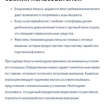
Бездеповые бонусы: выдаются безо требования внесения и
дают возможность попробовать игры без риска.
Бонусы на первый взнос: гэмблинг-платформа делает
двойным или даже умножает втрое стартовый взнос игрока,
что повышает первоначальные средства.
Фриспины: безвозмездные спины на топовых слотовых
машинах, которые предоставляют перспективу заработать
подлинные финансы.
При подбора бонуса необходимо принимать во внимание условия
его отыгрыша. Определенные казино задают значительные нормы
по ставкам, что может осложнить получение выигрыша. Бывалые
игроки рекомендуют вдумчиво изучать условия и выбирать
предложения с минимальными условиями. Необходимо
осознавать, что удачный определение акции может существенно
отразиться на игровой опыт и возможные выигрыши.