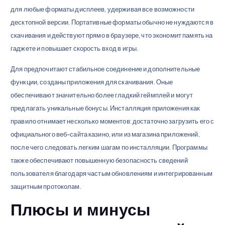
для любые форматы дисплеев, удерживая все возможности
десктопной версии. Портативные форматы обычно не нуждаются в
скачивания и действуют прямо в браузере, что экономит память на
гаджете и повышает скорость вход в игры.
Для предпочитают стабильное соединение и дополнительные
функции, созданы приложения для скачивания. Оные
обеспечивают значительно более гладкий геймплей и могут
предлагать уникальные бонусы. Инсталляция приложения как
правило отнимает несколько моментов: достаточно загрузить его с
официального веб-сайта казино, или из магазина приложений,
после чего следовать легким шагам по инсталляции. Программы
также обеспечивают повышенную безопасность сведений
пользователя благодаря частым обновлениям и интегрированным
защитным протоколам.
Плюсы и минусы