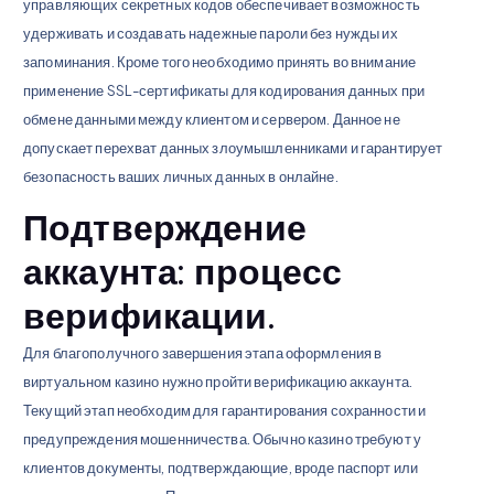
управляющих секретных кодов обеспечивает возможность
удерживать и создавать надежные пароли без нужды их
запоминания. Кроме того необходимо принять во внимание
применение SSL-сертификаты для кодирования данных при
обмене данными между клиентом и сервером. Данное не
допускает перехват данных злоумышленниками и гарантирует
безопасность ваших личных данных в онлайне.
Подтверждение
аккаунта: процесс
верификации.
Для благополучного завершения этапа оформления в
виртуальном казино нужно пройти верификацию аккаунта.
Текущий этап необходим для гарантирования сохранности и
предупреждения мошенничества. Обычно казино требуют у
клиентов документы, подтверждающие, вроде паспорт или