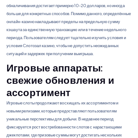
обналичивания достигает примерно 10-20 долларов, но иногда
больше для конкретных способов. Помимо данного, определённые
онлайн-казино накладывают пределы на предельную сумму
кэшаута за единственную транзакцию или в течение недельного
периода. Пользователям следует тщательно изучить условия и
условия Cлотозал казино, чтобы не допустить неожиданных
ситуаций и задержек при получении выигрыша.
Игровые аппараты:
свежие обновления и
ассортимент
Игровые слоты продолжают восхищать их ассортиментом и
новыми релизами, которые предоставляют пользователям
уникальные перспективы для добычи. В недавнее период
фиксируется рост востребованности слотов с нарастающими
джекпотами, где призовые суммы могут достигать нескольких