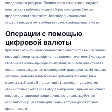
определенных ресурсов. Помимо этого, такие кошельки дают
возможность избежать лишних сборов со стороны банков и
предоставляют секретность переводов, что особенно
существенно для тех, кто бережет свою конфиденциальность.
Операции с помощью
цифровой валюты
Криптовалюты молниеносно набирают известность в мире онлайн
операций, и игорные заведения не стало исключением. Благодаря
своей независимой природе, криптовалюты обеспечивают более
оперативные и надежные переводы, чем традиционные банковские
системы. Пользователи способны применять эти известные
монеты, как Bitcoin, Ethereum либо Litecoin для увеличения
своих игровых счетов или вывода выигрышей. Одним из основных
плюсов становится конфиденциальность транзакций, что в
особенности существенно для людей, которые дорожат своей
приватностью.