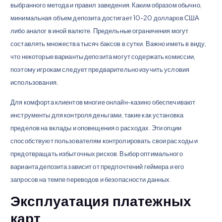
выбранного метода и правил заведения. Каким образом обычно,
минимальная объем депозита достигает 10-20 долларов США
либо аналог в иной валюте. Предельные ограничения могут
составлять множества тысяч баксов в сутки. Важно иметь в виду,
что некоторые варианты депозита могут содержать комиссии,
поэтому игрокам следует предварительно изучить условия
использования.
Для комфорта клиентов многие онлайн-казино обеспечивают
инструменты для контроля деньгами, такие как установка
пределов на вклады и оповещения о расходах. Эти опции
способствуют пользователям контролировать свои расходы и
предотвращать избыточных рисков. Выбор оптимального
варианта депозита зависит от предпочтений геймера и его
запросов на темпе переводов и безопасности данных.
Эксплуатация платежных
карт