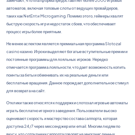
замечают, что платформа предоставляет более 2000 игровых
автоматов, включая топовые слоты от ведущих провайдеров,
таких как NetEnt и Microgaming. Помимо этого, геймеры хвалят
быструю скорость игр и недостаток сбоев, что обеспечивает
процесс игры более приятным.
Не менее аспектом является премиальная программа Slotozal
casino казино. Игроки выделяют богатые вступительные премии и
постоянные программы для лояльных игроков. Нередко
отмечается программа лояльности, что дает возможность копить
поинты за беты и обменивать их на реальные деньги или
бесплатные вращения. Данное порождает дополнительное стимул
для возврата на сайт.
Отклики также относятся к поддержки слотозал игровые автоматы
играть бесплатно игорного заведения. Пользователи высоко
оценивают скорость и мастерство состава саппорта, которая
доступна 24/7 через мессенджер или email. Многим людям по
вкусу, что сотрудники саппорта говорят на многочисленных