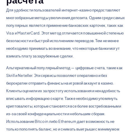
расчета
Для удобности пользователей интернет-казино предоставляют
многообразные методы увеличения депозита. Одним среди самых
популярных является применение банковских карточек, таких как
Visa и MasterCard. Этот метод отличается повышенной степенью
безопасности и быстрой исполнением переводов. Тем не менее
необходимо принимать во внимание, что некоторые банки могут
взимать плату за зарубежные сделки.
Альтернативный популярный метод — цифровые счета, такие как
Skrill и Neteller. Эти сервисы позволяют оперативно и без
бюрократии отправить финансы на игровой аккаунт в казино.
Клиенты оценили их за простоту использования и ненадобность
вписывать информацию о карте. Также необходимо упомянуть
криптовалюты, которые становятся все более востребованными
из-за своей конфиденциальности и небольшим сборам.
Использование Bitcoin либо Ethereum дает возможность не
только пополнять баланс, но и снимать выигрыши с минимумом