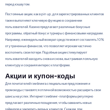
перед кэшаутом.
Постоянные акции, как в pin up, для зарегистрированных клиентов
также выполняют ключевую функцию в сохранении
пользователей. Казино предлагают различные бонусные
программы, обратный бонус и турниры с финансовыми наградами.
Например, еженедельный возврат средств может составлять 10%
от утраченных финансов, что позволяет игрокам частично
восполнить свои потери. Подобные акции стимулируют
пользователей заходить снова и снова, выстраивая лояльную
клиентуру и сохраняя интерес к платформе.
Акции и купон-коды
Для почитателей гэмблинга специальные предложения и
промокоды становятся отличной возможностью расширить свои
шансы на успех. Интернет гэмблинг-платформы регулярно
предлагают различные поощрения, чтобы заманить новых
геймеров и закрепить верных клиентов. Скажем, при