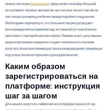
казино, включая
пинап казино
, предлагают на выбор большой
ассортимент игровых автоматов, настольных игр и в том числе
настоящих дилеров для более правдоподобного ощущения.
Необходимо подчеркнуть, что большинство ресурсов дают
вознаграждения за первый вклад, которые могут значительно
увеличить стартовый капитал игрока. Помимо всего, регулярные
акции и программы преданности дают возможность игрокам
получать бонусные преимущества и вознаграждения, превращая
игру в еще более интересное и доходное занятие.
Каким образом
зарегистрироваться на
платформе: инструкция
шаг за шагом
Для начала запустить геймплей на платформе казино pin up,