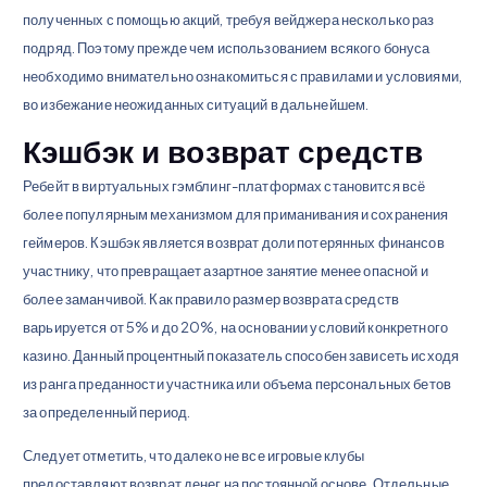
полученных с помощью акций, требуя вейджера несколько раз
подряд. Поэтому прежде чем использованием всякого бонуса
необходимо внимательно ознакомиться с правилами и условиями,
во избежание неожиданных ситуаций в дальнейшем.
Кэшбэк и возврат средств
Ребейт в виртуальных гэмблинг-платформах становится всё
более популярным механизмом для приманивания и сохранения
геймеров. Кэшбэк является возврат доли потерянных финансов
участнику, что превращает азартное занятие менее опасной и
более заманчивой. Как правило размер возврата средств
варьируется от 5% и до 20%, на основании условий конкретного
казино. Данный процентный показатель способен зависеть исходя
из ранга преданности участника или объема персональных бетов
за определенный период.
Следует отметить, что далеко не все игровые клубы
предоставляют возврат денег на постоянной основе. Отдельные