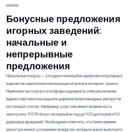
казино.
Бонусные предложения
игорных заведений:
начальные и
непрерывные
предложения
Начальные бонусы — это единственный из наиболее популярных
вариантов завлечения начинающих игроков в интернет-казино.
Наиболее часто всего эти оферы содержат в себя увеличение
вдвое стартового вклада или дарение безвозмездных раскруток
на топовых слотах. Например, участник имеет возможность
заполучить 100% бонус на первый вклад до 100 долларов и 50
дармовых вращений. Необходимо отметить, что такие премии
зачастую имеют условиями прокрутки, которые нужно выполнить