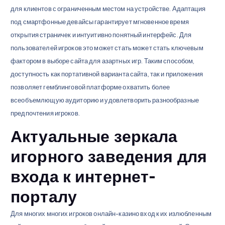
для клиентов с ограниченным местом на устройстве. Адаптация
под смартфонные девайсы гарантирует мгновенное время
открытия страничек и интуитивно понятный интерфейс. Для
пользователей игроков это может стать может стать ключевым
фактором в выборе сайта для азартных игр. Таким способом,
доступность как портативной варианта сайта, так и приложения
позволяет гемблинговой платформе охватить более
всеобъемлющую аудиторию и удовлетворить разнообразные
предпочтения игроков.
Актуальные зеркала
игорного заведения для
входа к интернет-
порталу
Для многих многих игроков онлайн-казино вход к их излюбленным