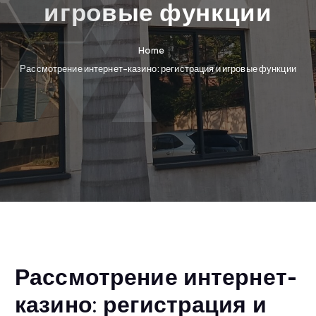
игровые функции
Home
Рассмотрение интернет-казино: регистрация и игровые функции
Рассмотрение интернет-
казино: регистрация и