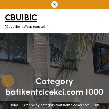
S
k
CBUIBIC
i
p
"Describe it, We automate it"
t
o
c
o
n
t
e
n
Category
t
batikentcicekci.com 1000
Home
Archive by category "batikentcicekci.com 1000"