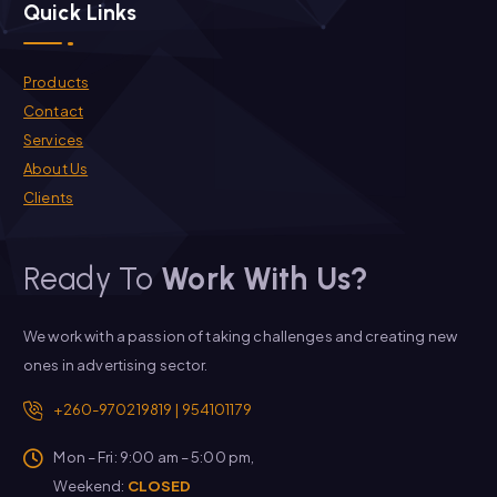
Quick Links
Products
Contact
Services
About Us
Clients
Ready To
Work With Us?
We work with a passion of taking challenges and creating new
ones in advertising sector.
+260-970219819 | 954101179
Mon – Fri: 9:00 am – 5:00 pm,
Weekend:
CLOSED