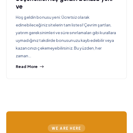
ve
Hoş geldin bonusu yeni: Ücretsiz olarak
edinebileceğiniz sitelerin tam listesi! Çevrim şartları,
yatırım gereksinimleri ve süre sınırlamaları gibi kurallara
uymadığınız takdirde bonusunuzu kaybedebilir veya
kazancınızı çekemeyebilirsiniz. Bu yüzden, her
zaman…
Read More
WE ARE HERE