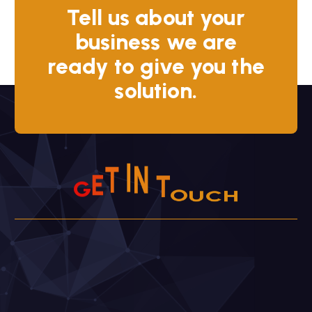
Tell us about your
business we are
ready to give you the
solution.
N
I
T
T
O
E
G
U
C
H