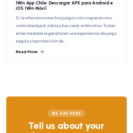
1Win App Chile: Descargar APK para Android e
iOS 1Win Móvil
Sí, te ofrecemos muchos juegos con crupier en vivo,
como blackjack, ruleta y baccarat, entre otros. Todas
estas medidas le garantizan una experiencia de juego
segura y la protección de…
Read More
WE ARE HERE
Tell us about your