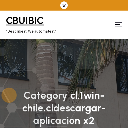
S
k
CBUIBIC
i
p
"Describe it, We automate it"
t
o
c
o
n
t
e
n
Category cl.1win-
t
chile.cldescargar-
aplicacion x2