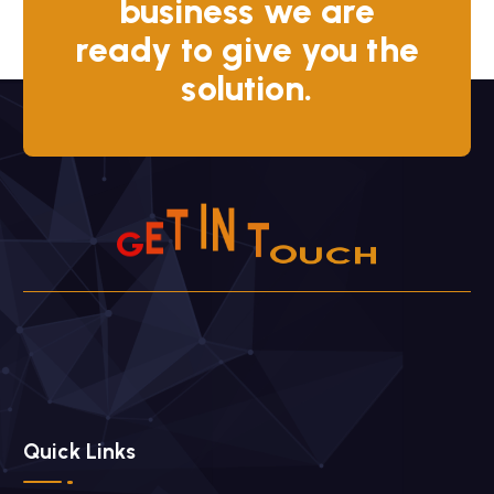
business we are
ready to give you the
solution.
N
I
T
T
O
E
G
U
C
H
Quick Links