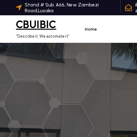
S
Stand # Sub A66, New Zambezi
Road,Lusaka
k
i
CBUIBIC
p
Home
t
"Describe it, We automate it"
o
c
o
n
t
e
n
t