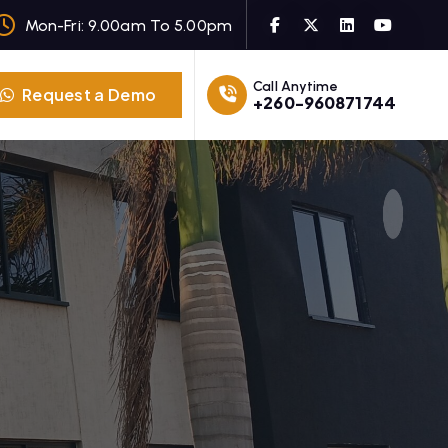
Mon-Fri: 9.00am To 5.00pm
Call Anytime
Request a Demo
+260-960871744