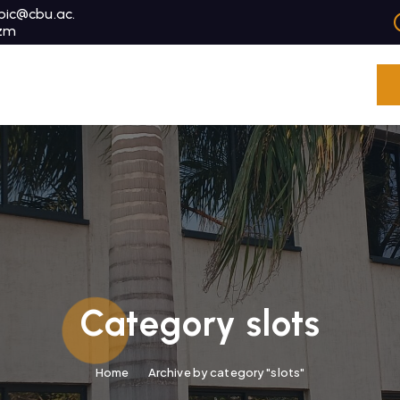
ibic@cbu.ac.
zm
Category slots
Home
Archive by category "slots"