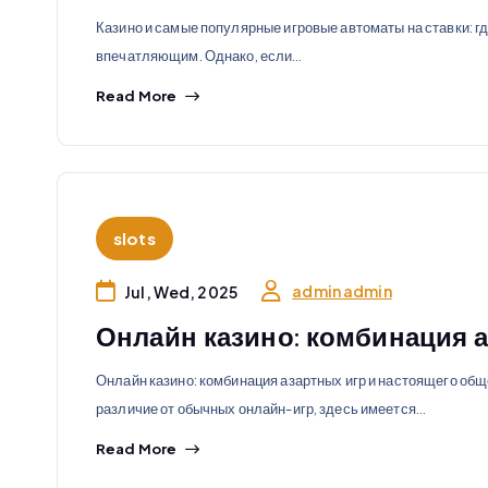
Казино и самые популярные игровые автоматы на ставки: гд
впечатляющим. Однако, если…
Read More
slots
admin admin
Jul, Wed, 2025
Онлайн казино: комбинация 
Онлайн казино: комбинация азартных игр и настоящего общ
различие от обычных онлайн-игр, здесь имеется…
Read More