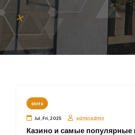
slots
admin admin
Jul, Fri, 2025
Казино и самые популярные и