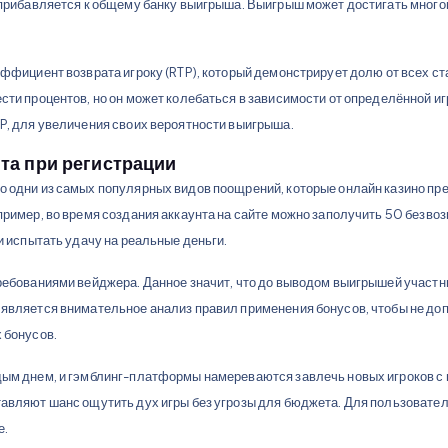
 прибавляется к общему банку выигрыша. Выигрыш может достигать много
эффициент возврата игроку (RTP), который демонстрирует долю от всех с
сти процентов, но он может колебаться в зависимости от определённой и
P, для увеличения своих вероятности выигрыша.
та при регистрации
о одни из самых популярных видов поощрений, которые онлайн казино пр
ример, во время создания аккаунта на сайте можно заполучить 50 безвоз
и испытать удачу на реальные деньги.
ребованиями вейджера. Данное значит, что до выводом выигрышей участн
 является внимательное анализ правил применения бонусов, чтобы не до
 бонусов.
дым днем, и гэмблинг-платформы намереваются завлечь новых игроков 
авляют шанс ощутить дух игры без угрозы для бюджета. Для пользовател
е.