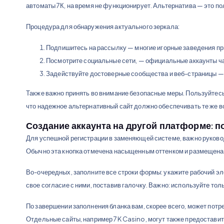
автоматы 7К, на время не функционирует. Альтернатива — это п
Процедура для обнаружения актуального зеркала:
Подпишитесь на рассылку — многие игорные заведения пр
Посмотрите социальные сети, — официальные аккаунты ча
Задействуйте достоверные сообщества и веб-страницы — 
Также важно принять во внимание безопасные меры. Пользуйтес
что надежное альтернативный сайт должно обеспечивать те же в
Создание аккаунта на другой платформе: 
Для успешной регистрации в заменяющей системе, важно руководс
Обычно эта кнопка отмечена насыщенным оттенком и размещена в 
Во-очередных, заполните все строки формы: укажите рабочий эл
свое согласие с ними, поставив галочку. Важно: используйте то
По завершении заполнения бланка вам, скорее всего, может пот
Отдельные сайты, например 7K Casino, могут также предостави