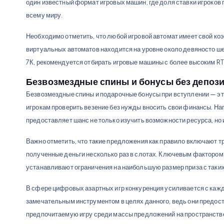
один известный формат игровых машин, где доля ставки игроков
всему миру.
Необходимо отметить, что любой игровой автомат имеет свой ко
виртуальных автоматов находится на уровне около девяносто ше
7К, рекомендуется отбирать игровые машины с более высоким RT
Безвозмездные спины и бонусы без депози
Безвозмездные спины и подарочные бонусы при вступлении — эт
игрокам проверить везение без нужды вносить свои финансы. Нап
предоставляет шанс не только изучить возможности ресурса, но 
Важно отметить, что такие предложения как правило включают т
полученные деньги несколько раз в слотах. Ключевым фактором
устанавливают ограничения на наибольшую размер приза с таких
В сфере цифровых азартных игр конкуренция усиливается с каж
замечательным инструментом в целях данного, ведь они предост
предпочитаемую игру среди массы предложений на пространств