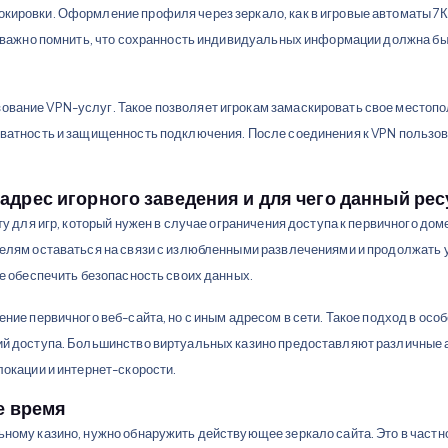
ировки. Оформление профиля через зеркало, как в игровые автоматы 7К,
о важно помнить, что сохранность индивидуальных информации должна б
вание VPN-услуг. Такое позволяет игрокам замаскировать свое местопо
ватность и защищенность подключения. После соединения к VPN пользов
адрес игорного заведения и для чего данный ре
у для игр, который нужен в случае ограничения доступа к первичного дом
елям оставаться на связи с излюбленными развлечениями и продолжать у
е обеспечить безопасность своих данных.
ние первичного веб-сайта, но с иным адресом в сети. Такое подход в осо
ий доступа. Большинство виртуальных казино предоставляют различные
локации и интернет-скорости.
е время
ному казино, нужно обнаружить действующее зеркало сайта. Это в частно