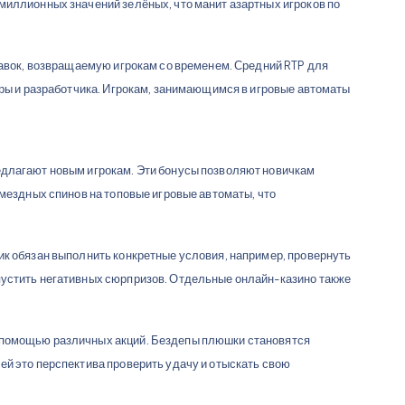
миллионных значений зелёных, что манит азартных игроков по
тавок, возвращаемую игрокам со временем. Средний RTP для
гры и разработчика. Игрокам, занимающимся в игровые автоматы
едлагают новым игрокам. Эти бонусы позволяют новичкам
мездных спинов на топовые игровые автоматы, что
ик обязан выполнить конкретные условия, например, провернуть
пустить негативных сюрпризов. Отдельные онлайн-казино также
с помощью различных акций. Бездепы плюшки становятся
ей это перспектива проверить удачу и отыскать свою