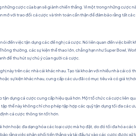
ong những cược của bạn sẽ giành chiến thắng. Vì một trong những cược n
n mở với trao đổi cá cược và tính toán cẩn thận để đảm bảo rằng tất cả 
hi nói đến việc tận dụng các đề nghị cá cược. Nó liên quan đến việc biế
Thông thường, các sự kiện thể thao lớn, chẳng hạn như Super Bowl, Worl
nh để thu hút sự chú ý của người cá cược.
nghị này trên các nhà cái khác nhau. Tạo tài khoản với nhiều nhà cái có th
oặc sự kiện khác nhau, cung cấp các ưu đãi có mục tiêu và có giá trị hơ
p tận dụng cá cược cung cấp hiệu quả hơn. Một tổ chức cá cược liên q
ận tập thể này không chỉ cho phép tập hợp các quỹ tận dụng tối đa các 
định cá cược thông tin tốt hơn.
i hơn hoặc đa dạng hóa các loại cược mà họ đặt, do đó tối đa hóa các lợi 
 bảo rằng việc phân phối tiền thắng và tái đầu tư vào các cược được xử 