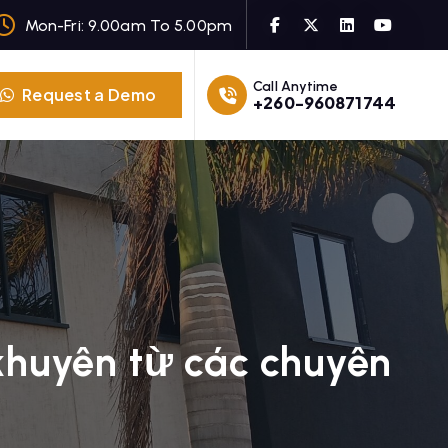
Mon-Fri: 9.00am To 5.00pm
Call Anytime
Request a Demo
+260-960871744
khuyên từ các chuyên