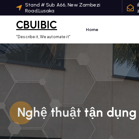
S
Stand # Sub A66, New Zambezi
Road,Lusaka
k
i
CBUIBIC
p
Home
t
"Describe it, We automate it"
o
c
o
n
t
e
n
t
Nghệ thuật tận dụng