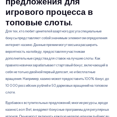
предложения для
игрового процесса в
топовые слоты.
Для тех, кто любит ценителей азартного досуга специальные
бонусы представляют собой значимым элементом определения
интернет-казино. Данные премии могут весьма расширить
вероятность на победу, предоставляя участникам
дополнительные средства для ставок на лучшие слоты. Как
правило новички зарабатывают стартовый бонус, включающий в
себя не только двойной первый депозит, но и бесплатные
вращения. Например, казино может предоставить 100% бонус до
10 000 российских рублей и 50 дармовых вращений на топовом
слоте.
Вдобавок к вступительных предложений, многие ресурсы, вроде
казино Leon Bet, внедряют бонусные программы для регулярных
игроков. Оные могут включать каждую неделю или каждый месяц