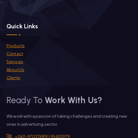
Quick Links
Products
Contact
Services
About Us
Clients
Ready To
Work With Us?
We work with a passion of taking challenges and creating new
ones in advertising sector.
+260-970219819 | 954101179