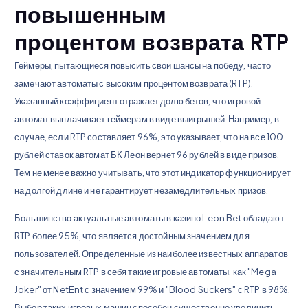
повышенным
процентом возврата RTP
Геймеры, пытающиеся повысить свои шансы на победу, часто
замечают автоматы с высоким процентом возврата (RTP).
Указанный коэффициент отражает долю бетов, что игровой
автомат выплачивает геймерам в виде выигрышей. Например, в
случае, если RTP составляет 96%, это указывает, что на все 100
рублей ставок автомат БК Леон вернет 96 рублей в виде призов.
Тем не менее важно учитывать, что этот индикатор функционирует
на долгой длине и не гарантирует незамедлительных призов.
Большинство актуальные автоматы в казино Leon Bet обладают
RTP более 95%, что является достойным значением для
пользователей. Определенные из наиболее известных аппаратов
с значительным RTP в себя такие игровые автоматы, как "Mega
Joker" от NetEnt с значением 99% и "Blood Suckers" с RTP в 98%.
Выбор таких игровых машин способен существенно увеличить