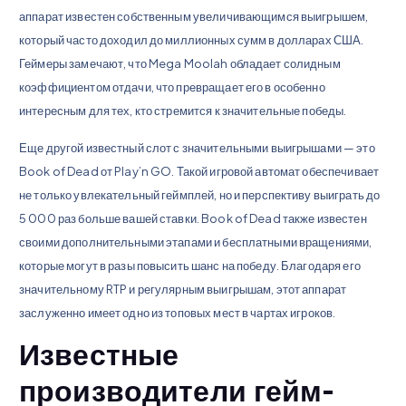
аппарат известен собственным увеличивающимся выигрышем,
который часто доходил до миллионных сумм в долларах США.
Геймеры замечают, что Mega Moolah обладает солидным
коэффициентом отдачи, что превращает его в особенно
интересным для тех, кто стремится к значительные победы.
Еще другой известный слот с значительными выигрышами — это
Book of Dead от Play’n GO. Такой игровой автомат обеспечивает
не только увлекательный геймплей, но и перспективу выиграть до
5 000 раз больше вашей ставки. Book of Dead также известен
своими дополнительными этапами и бесплатными вращениями,
которые могут в разы повысить шанс на победу. Благодаря его
значительному RTP и регулярным выигрышам, этот аппарат
заслуженно имеет одно из топовых мест в чартах игроков.
Известные
производители гейм-