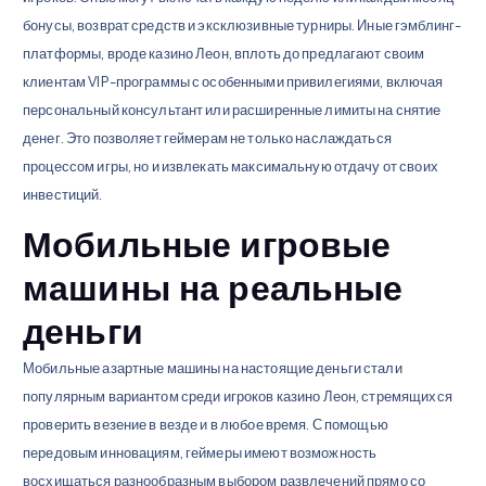
бонусы, возврат средств и эксклюзивные турниры. Иные гэмблинг-
платформы, вроде казино Леон, вплоть до предлагают своим
клиентам VIP-программы с особенными привилегиями, включая
персональный консультант или расширенные лимиты на снятие
денег. Это позволяет геймерам не только наслаждаться
процессом игры, но и извлекать максимальную отдачу от своих
инвестиций.
Мобильные игровые
машины на реальные
деньги
Мобильные азартные машины на настоящие деньги стали
популярным вариантом среди игроков казино Леон, стремящихся
проверить везение в везде и в любое время. С помощью
передовым инновациям, геймеры имеют возможность
восхищаться разнообразным выбором развлечений прямо со