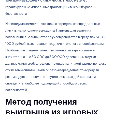
электронные кошельки, например Skrill либо Neteller,
гарантирующие мгновенные транзакции и высокий уровень
безопасности.
Необходимо заметить, что казино определяют определенные
лимиты на пополнение аккаунта. Наименьшая величина
пополнения в большинстве случаев равняется в пределах 500-
1000 рублей, на основании предпочтительного способа оплаты.
Наибольшие пределы имеют возможность варьироваться
значительно — с 50 000 до 500 000 деревянных в сутки.
Данные лимиты обусловлены не лишь политикой казино, но также
от системы оплаты. Таким образом перед депозитом средств
рекомендуется просмотреть условиями каждой системы и
определить наиболее подходящий способ для своих
потребностей.
Метод получения
выигрыша из игровых