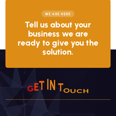
WE ARE HERE
Tell us about your
business we are
ready to give you the
solution.
H
E
T
G
I
C
N
T
U
O