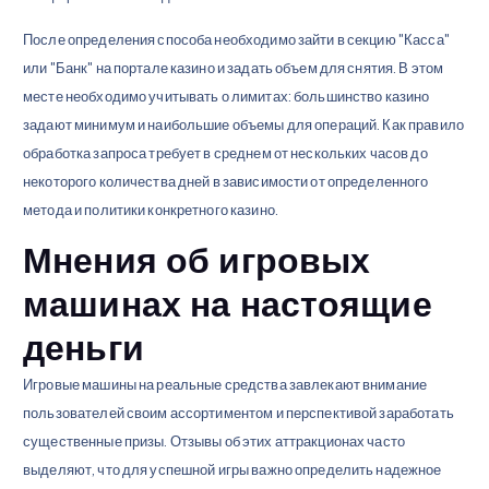
После определения способа необходимо зайти в секцию "Касса"
или "Банк" на портале казино и задать объем для снятия. В этом
месте необходимо учитывать о лимитах: большинство казино
задают минимум и наибольшие объемы для операций. Как правило
обработка запроса требует в среднем от нескольких часов до
некоторого количества дней в зависимости от определенного
метода и политики конкретного казино.
Мнения об игровых
машинах на настоящие
деньги
Игровые машины на реальные средства завлекают внимание
пользователей своим ассортиментом и перспективой заработать
существенные призы. Отзывы об этих аттракционах часто
выделяют, что для успешной игры важно определить надежное