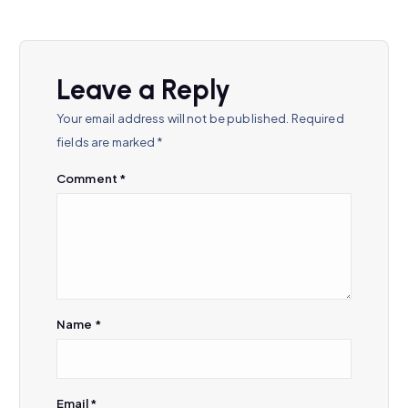
i
g
Leave a Reply
a
Your email address will not be published.
Required
t
fields are marked
*
i
Comment
*
o
n
Name
*
Email
*