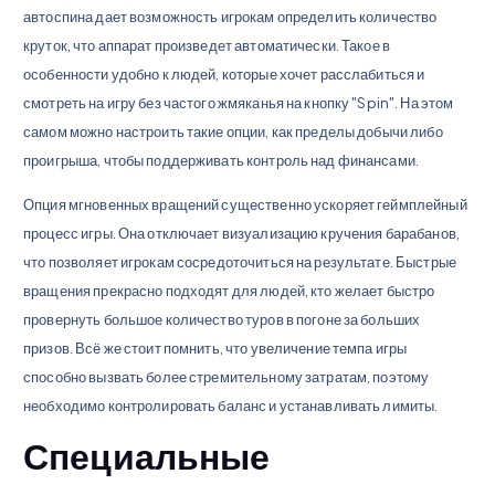
автоспина дает возможность игрокам определить количество
круток, что аппарат произведет автоматически. Такое в
особенности удобно к людей, которые хочет расслабиться и
смотреть на игру без частого жмяканья на кнопку "Spin". На этом
самом можно настроить такие опции, как пределы добычи либо
проигрыша, чтобы поддерживать контроль над финансами.
Опция мгновенных вращений существенно ускоряет геймплейный
процесс игры. Она отключает визуализацию кручения барабанов,
что позволяет игрокам сосредоточиться на результате. Быстрые
вращения прекрасно подходят для людей, кто желает быстро
провернуть большое количество туров в погоне за больших
призов. Всё же стоит помнить, что увеличение темпа игры
способно вызвать более стремительному затратам, поэтому
необходимо контролировать баланс и устанавливать лимиты.
Специальные