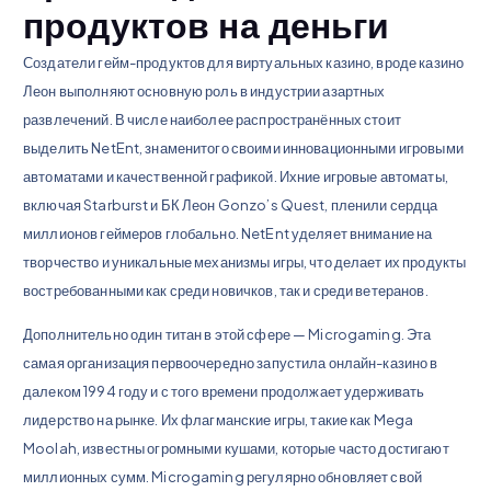
продуктов на деньги
Создатели гейм-продуктов для виртуальных казино, вроде казино
Леон выполняют основную роль в индустрии азартных
развлечений. В числе наиболее распространённых стоит
выделить NetEnt, знаменитого своими инновационными игровыми
автоматами и качественной графикой. Ихние игровые автоматы,
включая Starburst и БК Леон Gonzo’s Quest, пленили сердца
миллионов геймеров глобально. NetEnt уделяет внимание на
творчество и уникальные механизмы игры, что делает их продукты
востребованными как среди новичков, так и среди ветеранов.
Дополнительно один титан в этой сфере — Microgaming. Эта
самая организация первоочередно запустила онлайн-казино в
далеком 1994 году и с того времени продолжает удерживать
лидерство на рынке. Их флагманские игры, такие как Mega
Moolah, известны огромными кушами, которые часто достигают
миллионных сумм. Microgaming регулярно обновляет свой