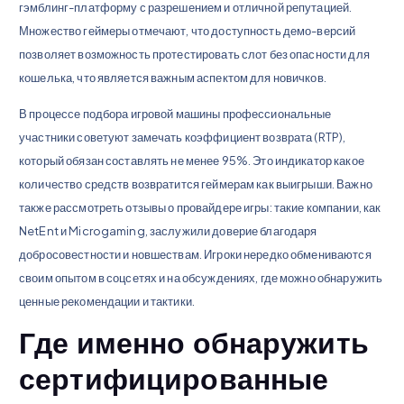
гэмблинг-платформу с разрешением и отличной репутацией.
Множество геймеры отмечают, что доступность демо-версий
позволяет возможность протестировать слот без опасности для
кошелька, что является важным аспектом для новичков.
В процессе подбора игровой машины профессиональные
участники советуют замечать коэффициент возврата (RTP),
который обязан составлять не менее 95%. Это индикатор какое
количество средств возвратится геймерам как выигрыши. Важно
также рассмотреть отзывы о провайдере игры: такие компании, как
NetEnt и Microgaming, заслужили доверие благодаря
добросовестности и новшествам. Игроки нередко обмениваются
своим опытом в соцсетях и на обсуждениях, где можно обнаружить
ценные рекомендации и тактики.
Где именно обнаружить
сертифицированные