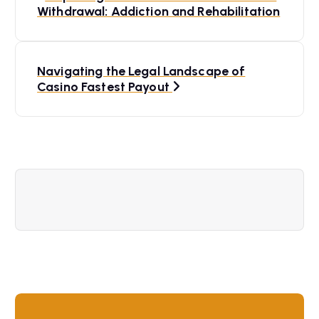
o
Withdrawal: Addiction and Rehabilitation
s
t
Navigating the Legal Landscape of
Casino Fastest Payout
n
a
v
i
g
a
t
i