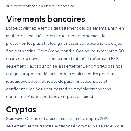
sur votre compte casino ou bancaire.
Virements bancaires
Étape 3 : Vérifiez le temps de traitement des paiements. Enfin, en
matière de sécurité, ce casino respecte les normes de
protection les plus strictes, garantissant une expérience de jeu
fiable et sereine. Chez Grand Mondial Casino, vous recevrez 150
chances de devenir millionnaire instantané en déposant 10 $
seulement. Faut il ou non se laisser tenter. De nombreux casinos
en ligne proposent désormais des retraits rapides pour leurs
joueurs avec des méthodes de paiement sécurisées et
confidentielles. Vous pourrez retirer immédiatement sans
contrainte. Pas de sportsbook ni paris en direct.
Cryptos
SpinFever Casino est présent sur le marché depuis 2023
seulement, et pourtant il s’est imposé comme un site sérieux qui