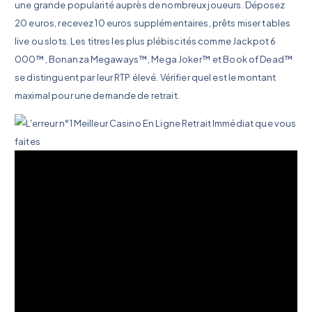
une grande popularité auprès de nombreux joueurs. Déposez
20 euros, recevez 10 euros supplémentaires, prêts miser tables
live ou slots. Les titres les plus plébiscités comme Jackpot 6
000™, Bonanza Megaways™, Mega Joker™ et Book of Dead™
se distinguent par leur RTP élevé. Vérifier quel est le montant
maximal pour une demande de retrait.