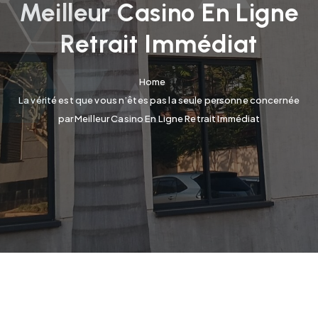
Meilleur Casino En Ligne
Retrait Immédiat
Home
La vérité est que vous n’êtes pas la seule personne concernée
par Meilleur Casino En Ligne Retrait Immédiat