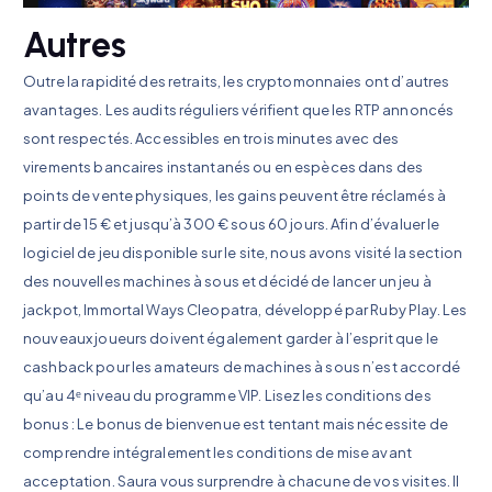
Autres
Outre la rapidité des retraits, les cryptomonnaies ont d’autres
avantages. Les audits réguliers vérifient que les RTP annoncés
sont respectés. Accessibles en trois minutes avec des
virements bancaires instantanés ou en espèces dans des
points de vente physiques, les gains peuvent être réclamés à
partir de 15 € et jusqu’à 300 € sous 60 jours. Afin d’évaluer le
logiciel de jeu disponible sur le site, nous avons visité la section
des nouvelles machines à sous et décidé de lancer un jeu à
jackpot, Immortal Ways Cleopatra, développé par Ruby Play. Les
nouveaux joueurs doivent également garder à l’esprit que le
cashback pour les amateurs de machines à sous n’est accordé
qu’au 4ᵉ niveau du programme VIP. Lisez les conditions des
bonus : Le bonus de bienvenue est tentant mais nécessite de
comprendre intégralement les conditions de mise avant
acceptation. Saura vous surprendre à chacune de vos visites. Il