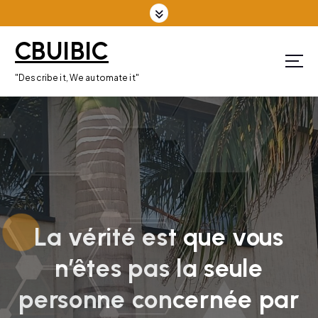
S
k
CBUIBIC
i
p
"Describe it, We automate it"
t
o
c
o
n
t
e
n
La vérité est que vous
t
n’êtes pas la seule
personne concernée par