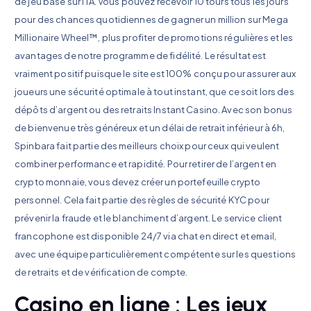
de jeu basé sur l’IA. Vous pouvez recevoir 10 tours tous les jours
pour des chances quotidiennes de gagner un million sur Mega
Millionaire Wheel™, plus profiter de promotions régulières et les
avantages de notre programme de fidélité. Le résultat est
vraiment positif puisque le site est 100% conçu pour assurer aux
joueurs une sécurité optimale à tout instant, que ce soit lors des
dépôts d’argent ou des retraits Instant Casino. Avec son bonus
de bienvenue très généreux et un délai de retrait inférieur à 6h,
Spinbara fait partie des meilleurs choix pour ceux qui veulent
combiner performance et rapidité. Pour retirer de l’argent en
crypto monnaie, vous devez créer un portefeuille crypto
personnel. Cela fait partie des règles de sécurité KYC pour
prévenir la fraude et le blanchiment d’argent. Le service client
francophone est disponible 24/7 via chat en direct et email,
avec une équipe particulièrement compétente sur les questions
de retraits et de vérification de compte.
Casino en ligne : Les jeux