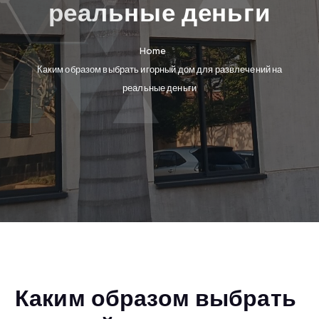
реальные деньги
Home
Каким образом выбрать игорный дом для развлечений на
реальные деньги
Каким образом выбрать