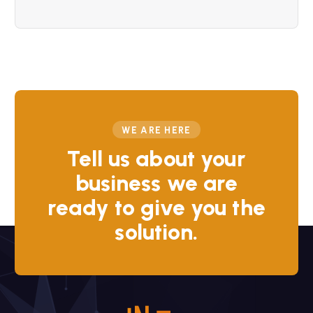
WE ARE HERE
Tell us about your
business we are
ready to give you the
solution.