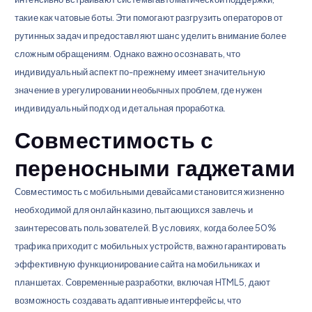
такие как чатовые боты. Эти помогают разгрузить операторов от
рутинных задач и предоставляют шанс уделить внимание более
сложным обращениям. Однако важно осознавать, что
индивидуальный аспект по-прежнему имеет значительную
значение в урегулировании необычных проблем, где нужен
индивидуальный подход и детальная проработка.
Совместимость с
переносными гаджетами
Совместимость с мобильными девайсами становится жизненно
необходимой для онлайн казино, пытающихся завлечь и
заинтересовать пользователей. В условиях, когда более 50%
трафика приходит с мобильных устройств, важно гарантировать
эффективную функционирование сайта на мобильниках и
планшетах. Современные разработки, включая HTML5, дают
возможность создавать адаптивные интерфейсы, что