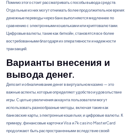
Помимо этого стоит рассматривать способы вывода средств.
Отдельные из них могут отнимать более продолжительное время:
денежные переводы через банк выполняются медленнее по
сравнению с электронными кошельками или криптовалютами.
Цифровые валюты, такие как биткойн, становятся все более
востребованными благодаря их оперативности и надежности
транзакций.
Варианты внесения и
вывода денег.
Депозит и обналичивание денег в виртуальном казино — это
важные аспекты, которые определяют удобство и удовольствие
игры. С целью увеличения аккаунта пользователи могут
использовать разнообразные методы, включая такие как
банковские карты, электронные кошельки, и цифровые валюты. К
примеру, финансовые карточки Visa и 7k casino MasterCard
продолжают быть распространенными вследствие своей