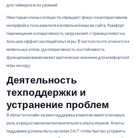
для геймеров всех уровней.
Некоторые члены сообществ обращают фокус на интерактивном
интерфейсе пользователя и мобильной версии сайта. Комфорт
перемещения и оперативность загрузки веб-страниц влияют на
большое эффект на общий опыт игры. В частности это относится к
мобильных аппов, где оперативность и устойчивость
функционирования имеют критическое значение для комфортной
игры на ходу.
Деятельность
техподдержки и
устранение проблем
В области онлайн-казино поддержка клиентов имеет ключевую
роль в предоставлении положительного опыта игроков. Агенты
поддержки должны быть на связи 24/7, чтобы быстро устранять