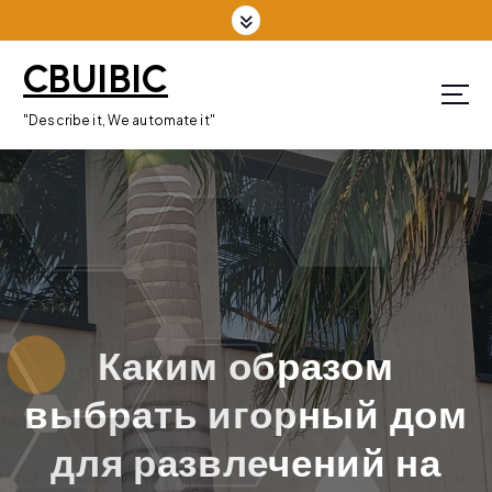
S
k
CBUIBIC
i
p
"Describe it, We automate it"
t
o
c
o
n
t
e
n
Каким образом
t
выбрать игорный дом
для развлечений на