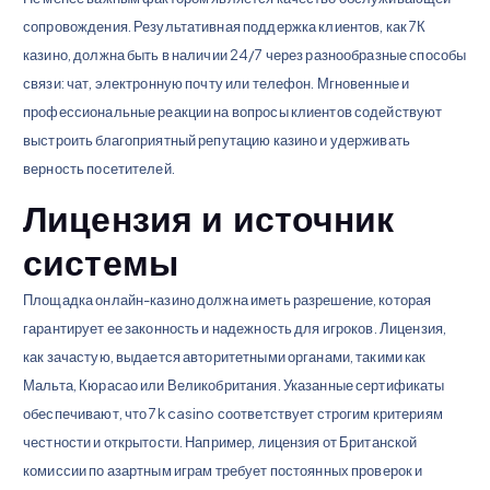
сопровождения. Результативная поддержка клиентов, как 7К
казино, должна быть в наличии 24/7 через разнообразные способы
связи: чат, электронную почту или телефон. Мгновенные и
профессиональные реакции на вопросы клиентов содействуют
выстроить благоприятный репутацию казино и удерживать
верность посетителей.
Лицензия и источник
системы
Площадка онлайн-казино должна иметь разрешение, которая
гарантирует ее законность и надежность для игроков. Лицензия,
как зачастую, выдается авторитетными органами, такими как
Мальта, Кюрасао или Великобритания. Указанные сертификаты
обеспечивают, что 7k casino соответствует строгим критериям
честности и открытости. Например, лицензия от Британской
комиссии по азартным играм требует постоянных проверок и