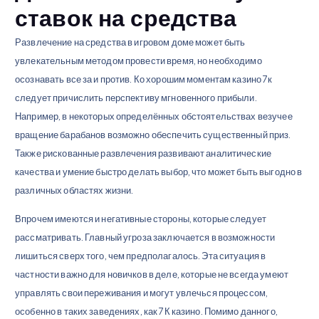
ставок на средства
Развлечение на средства в игровом доме может быть
увлекательным методом провести время, но необходимо
осознавать все за и против. Ко хорошим моментам казино 7к
следует причислить перспективу мгновенного прибыли.
Например, в некоторых определённых обстоятельствах везучее
вращение барабанов возможно обеспечить существенный приз.
Также рискованные развлечения развивают аналитические
качества и умение быстро делать выбор, что может быть выгодно в
различных областях жизни.
Впрочем имеются и негативные стороны, которые следует
рассматривать. Главный угроза заключается в возможности
лишиться сверх того, чем предполагалось. Эта ситуация в
частности важно для новичков в деле, которые не всегда умеют
управлять свои переживания и могут увлечься процессом,
особенно в таких заведениях, как 7К казино. Помимо данного,