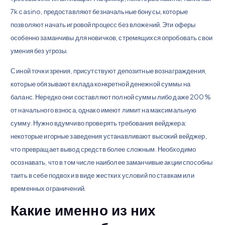
7k casino, предоставляют безначальные бонусы, которые
позволяют начать игровой процесс без вложений. Эти оферы
особенно заманчивы для новичков, стремящихся опробовать свои
умения без угрозы.
С иной точки зрения, присутствуют депозитные вознаграждения,
которые обязывают вклада конкретной денежной суммы на
баланс. Нередко они составляют полной суммы либо даже 200%
от начального взноса, однако имеют лимит на максимальную
сумму. Нужно вдумчиво проверять требования вейджера:
некоторые игорные заведения устанавливают высокий вейджер,
что превращает вывод средств более сложным. Необходимо
осознавать, что в том числе наиболее заманчивые акции способны
таить в себе подвохи в виде жестких условий по ставкам или
временных ограничений.
Какие именно из них