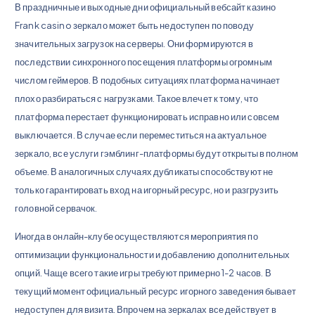
В праздничные и выходные дни официальный вебсайт казино
Frank casino зеркало может быть недоступен по поводу
значительных загрузок на серверы. Они формируются в
последствии синхронного посещения платформы огромным
числом геймеров. В подобных ситуациях платформа начинает
плохо разбираться с нагрузками. Такое влечет к тому, что
платформа перестает функционировать исправно или совсем
выключается. В случае если переместиться на актуальное
зеркало, все услуги гэмблинг-платформы будут открыты в полном
объеме. В аналогичных случаях дубликаты способствуют не
только гарантировать вход на игорный ресурс, но и разгрузить
головной сервачок.
Иногда в онлайн-клубе осуществляются мероприятия по
оптимизации функциональности и добавлению дополнительных
опций. Чаще всего такие игры требуют примерно 1-2 часов. В
текущий момент официальный ресурс игорного заведения бывает
недоступен для визита. Впрочем на зеркалах все действует в