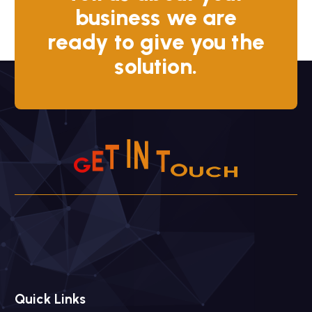
business we are
ready to give you the
solution.
I
T
N
E
G
T
O
H
U
C
Quick Links