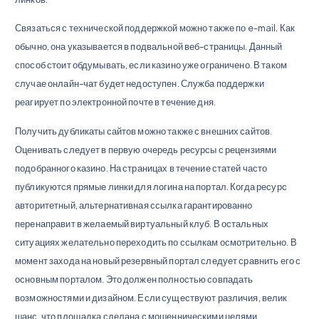
Связаться с технической поддержкой можно также по e-mail. Как
обычно, она указывается в подвальной веб-страницы. Данный
способ стоит обдумывать, если казино уже ограничено. В таком
случае онлайн-чат будет недоступен. Служба поддержки
реагирует по электронной почте в течение дня.
Получить дубликаты сайтов можно также с внешних сайтов.
Оценивать следует в первую очередь ресурсы с рецензиями
подобранного казино. На страницах в течение статей часто
публикуются прямые линки для логина на портал. Когда ресурс
авторитетный, альтернативная ссылка гарантированно
перенаправит в желаемый виртуальный клуб. В остальных
ситуациях желательно переходить по ссылкам осмотрительно. В
момент захода на новый резервный портал следует сравнить его с
основным порталом. Это должен полностью совпадать
возможностями и дизайном. Если существуют различия, велик
шанс, что площадка сделана с мошенническими целями.