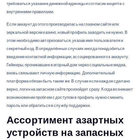
требоваться указание денежной единицы и согласие акцепта с
внутренними правилами.
Если аккаунт до этого производилась на главном сайте или
зеркальной версии казино, новый профиль заводить не нужно. В
этом необходимо авторизоваться, указав имя пользователя и
секретный код. В определённых случаях иногда понадобиться
введение контактной информации, ассоциированного к аккаунту.
Геймеры, проникавшие в игорный дом через социальные медиа,
вновь связывают личную информацию. Дополнительный
платформа обязан быть таким же. В случае если каждое сделано
верно, логин на запасном сайте произойдет сразу. Когда возникают
возникновении проблем с доступом в профиль нужно сменить
пароль или обратиться в службу поддержки.
Ассортимент азартных
устройств на запасных