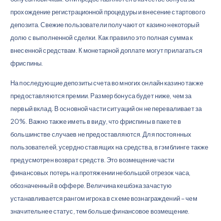
прохождение регистрационной процедуры и внесение стартового
депозита. Свежие пользователи получают от казино некоторый
долю с выполненной сделки. Как правило это полная сумма к
внесенной средствам. К монетарной доплате могут прилагаться
фриспины.
На последующие депозиты счета во многих онлайн казино также
предоставляются премии. Размер бонуса будет ниже, чем за
первый вклад. В основной части ситуаций он не переваливает за
20%. Важно также иметь в виду, что фриспины в пакете в
большинстве случаев не предоставляются. Для постоянных
пользователей, усердно ставящих на средства, в гэмблинге также
предусмотрен возврат средств. Это возмещение части
финансовых потерь на протяжении небольшой отрезок часа,
обозначенный в оффере. Величина кешбэка зачастую
устанавливается рангом игрока в схеме вознаграждений – чем
значительнее статус, тем больше финансовое возмещение.