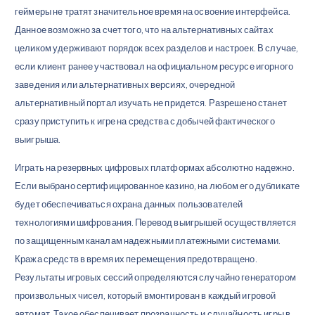
геймеры не тратят значительное время на освоение интерфейса.
Данное возможно за счет того, что на альтернативных сайтах
целиком удерживают порядок всех разделов и настроек. В случае,
если клиент ранее участвовал на официальном ресурсе игорного
заведения или альтернативных версиях, очередной
альтернативный портал изучать не придется. Разрешено станет
сразу приступить к игре на средства с добычей фактического
выигрыша.
Играть на резервных цифровых платформах абсолютно надежно.
Если выбрано сертифицированное казино, на любом его дубликате
будет обеспечиваться охрана данных пользователей
технологиями шифрования. Перевод выигрышей осуществляется
по защищенным каналам надежными платежными системами.
Кража средств в время их перемещения предотвращено.
Результаты игровых сессий определяются случайно генератором
произвольных чисел, который вмонтирован в каждый игровой
автомат. Такое обеспечивает прозрачность и случайность игры в