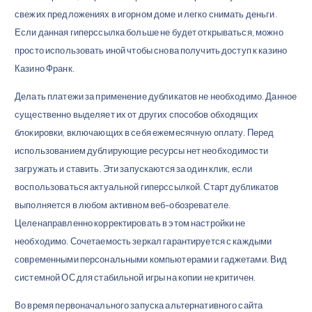
свежих предложениях в игорном доме и легко снимать деньги.
Если данная гиперссылка больше не будет открываться, можно
просто использовать иной чтобы снова получить доступ к казино
Казино Франк.
Делать платежи за применение дубликатов не необходимо. Данное
существенно выделяет их от других способов обходящих
блокировки, включающих в себя ежемесячную оплату. Перед
использованием дублирующие ресурсы нет необходимости
загружать и ставить. Эти запускаются за один клик, если
воспользоваться актуальной гиперссылкой. Старт дубликатов
выполняется в любом активном веб-обозревателе.
Целенаправленно корректировать в этом настройки не
необходимо. Сочетаемость зеркал гарантируется с каждыми
современными персональными компьютерами и гаджетами. Вид
системной ОС для стабильной игры на копии не критичен.
Во время первоначального запуска альтернативного сайта