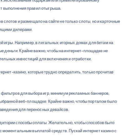
п к эксклюзивным подаркам или привилегированному
ют выполнения правил отыгрыша.
слотов и размещало на сайте не только слоты, но и карточные
оящими дилерами.
й игры. Например, в легальных игорных домах для бетам на
 деньги. Крайне важно, чтобы на интернет-площадке не
ельных инвестиций для включения и отработки.
ернет-казино, которые трудно определить, только прочитав
 фильтров для выбора игр, минимум рекламных баннеров,
выбранной веб-площадке. Крайне важно, чтобы порталом было
заведения для переносных девайсов.
дитории способы оплаты. Желательно, чтобы способов было
с моментальным выплатой средств. Пускай интернет казино с