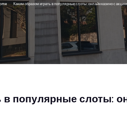
ome
Каким образом играть в популярные слоты: онлайн казино с акция
 в популярные слоты: о