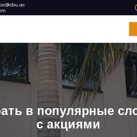
ibic@cbu.ac.
zm
ать в популярные сл
с акциями