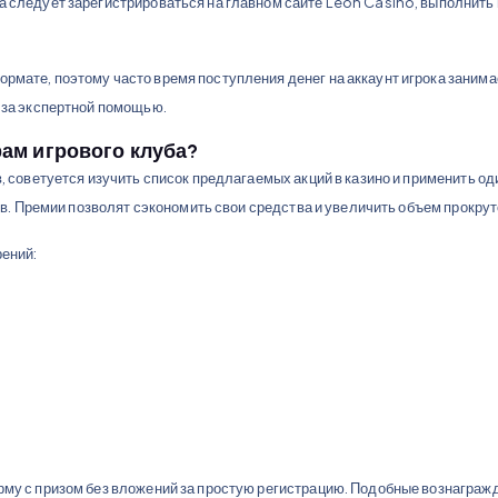
следует зарегистрироваться на главном сайте Leon Casino, выполнить вх
мате, поэтому часто время поступления денег на аккаунт игрока занима
 за экспертной помощью.
ам игрового клуба?
, советуется изучить список предлагаемых акций в казино и применить о
ов. Премии позволят сэкономить свои средства и увеличить объем прокрут
ений:
рму с призом без вложений за простую регистрацию. Подобные вознаграж