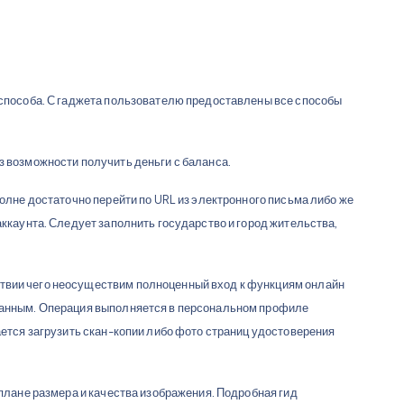
 способа. С гаджета пользователю предоставлены все способы
з возможности получить деньги с баланса.
олне достаточно перейти по URL из электронного письма либо же
аккаунта. Следует заполнить государство и город жительства,
ствии чего неосуществим полноценный вход к функциям онлайн
 данным. Операция выполняется в персональном профиле
ается загрузить скан-копии либо фото страниц удостоверения
 плане размера и качества изображения. Подробная гид