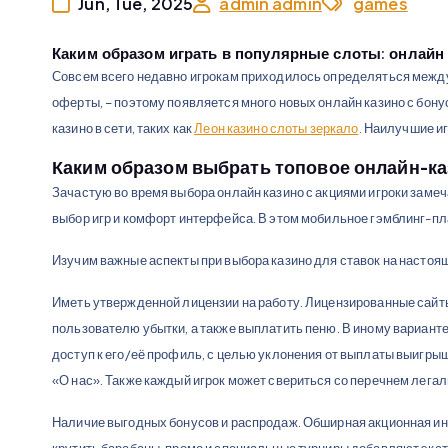
Jun, Tue, 2025
admin admin
games
Каким образом играть в популярные слоты: онлайн 
Совсем всего недавно игрокам приходилось определяться между 
оферты, – поэтому появляется много новых онлайн казино с бо
казино в сети, таких как
Леон казино слоты зеркало
. Наилучшие и
Каким образом выбрать топовое онлайн-каз
Зачастую во время выбора онлайн казино с акциями игроки заме
выбор игр и комфорт интерфейса. В этом мобильное гэмблинг-пл
Изучим важные аспекты при выбора казино для ставок на настоя
Иметь утвержденной лицензии на работу. Лицензированные сайт
пользователю убытки, а также выплатить пеню. В иному вариант
доступ к его/её профиль, с целью уклонения от выплаты выигры
«О нас». Также каждый игрок может свериться со перечнем лега
Наличие выгодных бонусов и распродаж. Обширная акционная и