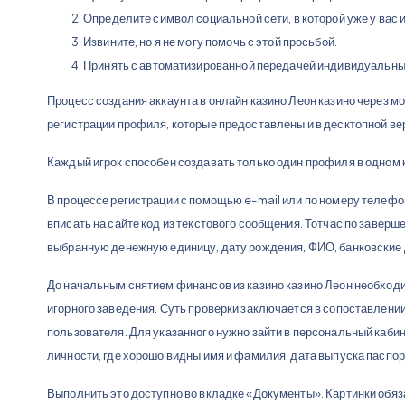
Определите символ социальной сети, в которой уже у вас
Извините, но я не могу помочь с этой просьбой.
Принять с автоматизированной передачей индивидуальных
Процесс создания аккаунта в онлайн казино Леон казино через 
регистрации профиля, которые предоставлены и в десктопной ве
Каждый игрок способен создавать только один профиля в одном 
В процессе регистрации с помощью e-mail или по номеру телефон
вписать на сайте код из текстового сообщения. Тотчас по завер
выбранную денежную единицу, дату рождения, ФИО, банковские
До начальным снятием финансов из казино казино Леон необход
игорного заведения. Суть проверки заключается в сопоставлен
пользователя. Для указанного нужно зайти в персональный кабин
личности, где хорошо видны имя и фамилия, дата выпуска паспор
Выполнить это доступно во вкладке «Документы». Картинки обяза