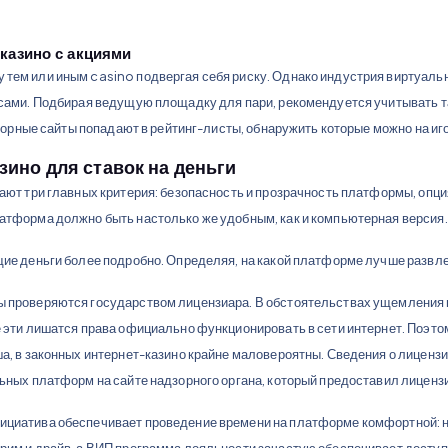
казино с акциями
тем или иным casino подвергая себя риску. Однако индустрия виртуальн
нусами. Подбирая ведущую площадку для пари, рекомендуется учитывать 
горные сайты попадают в рейтинг-листы, обнаружить которые можно на иг
ино для ставок на деньги
чают три главных критерия: безопасность и прозрачность платформы, опц
атформа должно быть настолько же удобным, как и компьютерная версия.
щие деньги более подробно. Определяя, на какой платформе лучше развле
ы проверяются государством лицензиара. В обстоятельствах ущемления 
е эти лишатся права официально функционировать в сети интернет. Поэто
ша, в законных интернет-казино крайне маловероятны. Сведения о лиценз
льных платформ на сайте надзорного органа, который предоставил лиценз
нициатива обеспечивает проведение времени на платформе комфортной: 